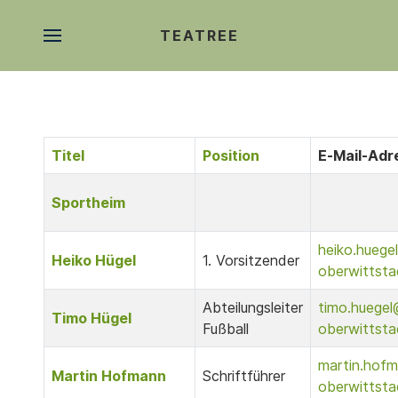
TEATREE
Titel
Position
E-Mail-Adr
Kontakte,
Sportheim
heiko.huege
Heiko Hügel
1. Vorsitzender
oberwittsta
Abteilungsleiter
timo.huegel
Timo Hügel
Fußball
oberwittsta
martin.hof
Martin Hofmann
Schriftführer
oberwittsta